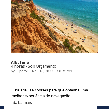
Albufeira
4 horas • Sob Orçamento
by
Suporte
|
Nov 16, 2022
|
Cruzeiros
Cruzeiro com duração de 4 horas 4 pessoas cada
pessoa extra 50euros
Este site usa cookies para que obtenha uma
melhor experiência de navegação.
Saiba mais
« Older Entries